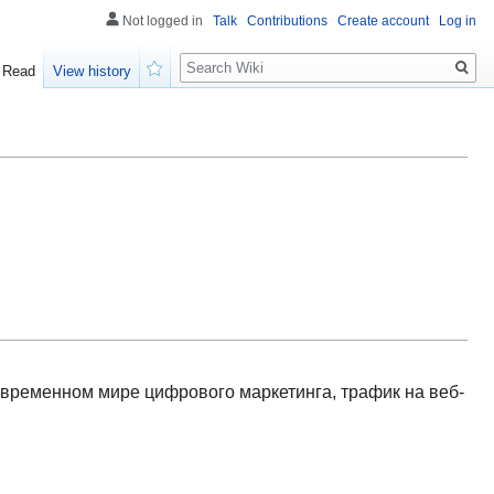
Not logged in
Talk
Contributions
Create account
Log in
Search
Read
View history
Watch
овременном мире цифрового маркетинга, трафик на веб-