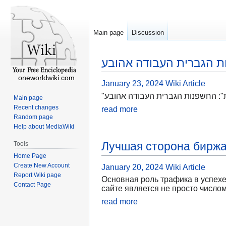
Main page
Discussion
 הגברית העבודה אהובע
oneworldwiki.com
January 23, 2024
Wiki Article
"": החשפנות הגברית העבודה אהובע
Main page
Recent changes
read more
Random page
Help about MediaWiki
Лучшая сторона бирж
Tools
Home Page
Create New Account
January 20, 2024
Wiki Article
Report Wiki page
Основная роль трафика в успехе
Contact Page
сайте является не просто число
read more