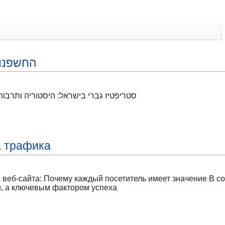
החשפנות
סטריפטיז גברי בישראל: היסטוריה ותרבות
а трафика
 веб-сайта: Почему каждый посетитель имеет значение В с
м, а ключевым фактором успеха